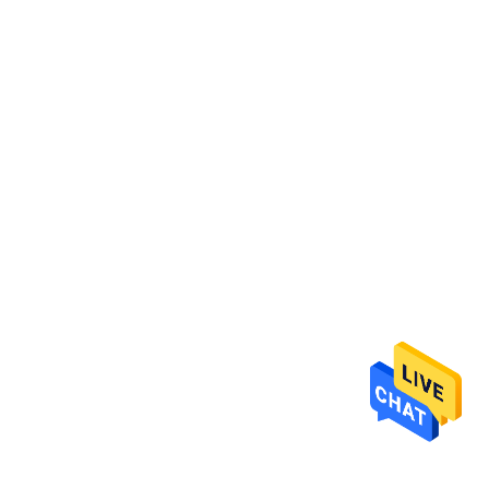
리
에
대
하
여
공
장
여
행