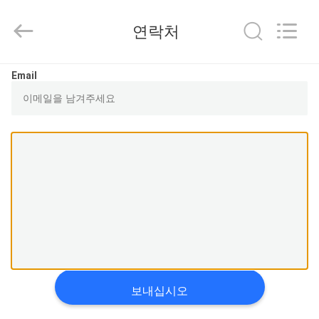
Copyright
©
2015
연락처
-
2025
Shenzhen
Xinsongxia
집
Automobile
Email
Electron
Co.,Ltd.
All
Rights
Reserved.
제
품
동
영
상
보내십시오
우