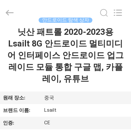
Copyright
©
2015
-
2026
안드로이드 탐색 상자
Shenzhen
Xinsongxia
닛산 패트롤 2020-2023용
집
Automobile
Electron
Co.,Ltd.
Lsailt 8G 안드로이드 멀티미디
All
Rights
Reserved.
제
어 인터페이스 안드로이드 업그
품
레이드 모듈 통합 구글 맵, 카플
레이, 유튜브
동
영
원래 장소:
중국
상
Lsailt
브랜드 이름:
CE
인증:
우