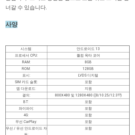
너갈 수 있습니다.
사양
시스템:
안드로이드 13
프로세서 CPU:
퀄컴 옥타 코어
RAM:
8GB
ROM:
128GB
표시:
LVDS 디지털
SIM 카드 슬롯:
포함
앱 다운로드:
지원
결의:
800X480 및 1280X480 ((8/10.25/12.3??)
BT:
포함
와이파이:
포함
4G:
포함
무선 CarPlay:
포함
무선 / 유선 안드로이드 자
포함
동: