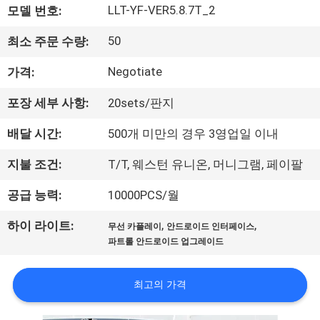
LLT-YF-VER5.8.7T_2
모델 번호:
리
50
최소 주문 수량:
에
Negotiate
가격:
대
하
포장 세부 사항:
20sets/판지
여
배달 시간:
500개 미만의 경우 3영업일 이내
지불 조건:
T/T, 웨스턴 유니온, 머니그램, 페이팔
공
공급 능력:
10000PCS/월
장
,
,
하이 라이트:
무선 카플레이
안드로이드 인터페이스
여
파트롤 안드로이드 업그레이드
행
최고의 가격