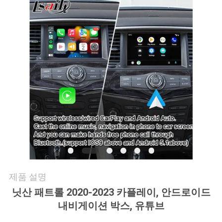
품
질
관
리
연
락
주
세
요
제품 설명
닛산 패트롤 2020-2023 카플레이, 안드로이드
내비게이션 박스, 유튜브
뉴