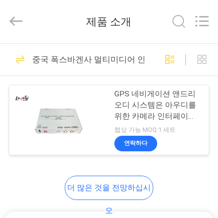
Copyright
©
2015
제품 소개
-
2026
Shenzhen
Xinsongxia
집
70
Automobile
Electron
중국 폭스바겐사 멀티미디어 인터페이스
Co.,Ltd.
자동차 네비게이션
All
Rights
Reserved.
제
박스
GPS 네비게이션 앤드리
품
오디 시스템은 아우디를
위한 카메라 인터페이스
를 역으로 돌립니다
협상 가능 MOQ:1 세트
동
연락하다
56
영
안드로이드 탐색 상
상
더 많은 것을 전망하십시
자
우
오