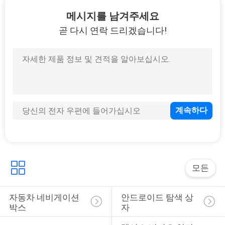
리
메시지를 남겨주세요
곧 다시 연락 드리겠습니다!
에
25
대
GPS 네비게이션 박
하
스
여
공
장
130
렉서스 비디오 인터
여
모든
행
페이스
자동차 네비게이션 
안드로이드 탐색 상
박스
자