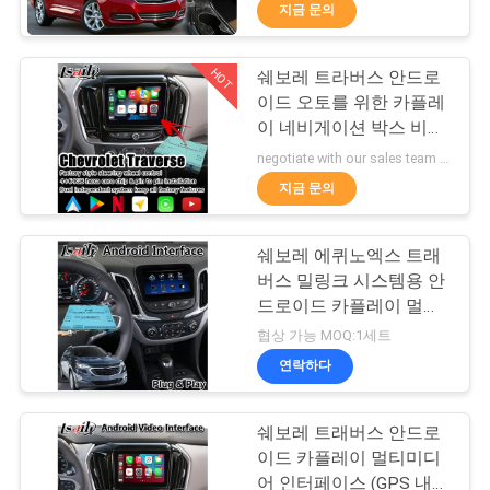
지금 문의
리
에
HOT
쉐보레 트라버스 안드로
25
이드 오토를 위한 카플레
대
GPS 네비게이션 박
이 네비게이션 박스 비디
오 인터페이스
하
negotiate with our sales team MOQ:10개
스
지금 문의
여
쉐보레 에퀴노엑스 트래
공
버스 밀링크 시스템용 안
드로이드 카플레이 멀티
장
130
미디어 인터페이스
협상 가능 MOQ:1세트
렉서스 비디오 인터
여
연락하다
행
페이스
쉐보레 트래버스 안드로
이드 카플레이 멀티미디
어 인터페이스 (GPS 내비