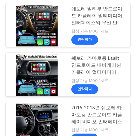
쉐보레 말리부 안드로이
11
드 카플레이 멀티미디어
인터페이스와 무선 안드
차 AI 박스
로이드 자동 내비게이션
협상 가능 MOQ:1세트
연락하다
쉐보레 카마로용 Lsailt
안드로이드 내비게이션
카플레이 멀티미디어 인
104
터페이스
협상 가능 MOQ:1세트
카플레이는 조화시
연락하다
킵니다
2016-2018년 쉐보레 카
마로용 안드로이드 카플
레이 비디오 인터페이스
협상 가능 MOQ:1세트