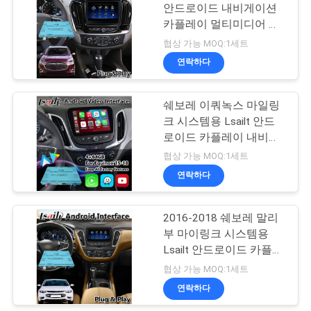
스
안드로이드 내비게이션
카플레이 멀티미디어 비
57
디오 인터페이스
협상 가능 MOQ:1세트
경
자동차 멀티미디어
연락하다
우
화면
쉐보레 이쿼녹스 마일링
크 시스템용 Lsailt 안드
사
로이드 카플레이 내비게
이션 멀티미디어 인터페
이
협상 가능 MOQ:1세트
이스
연락하다
48
트
자동차 멀티미디어
맵
2016-2018 쉐보레 말리
부 마이링크 시스템용
디스플레이
Lsailt 안드로이드 카플레
PRIVACY
이 비디오 인터페이스
협상 가능 MOQ:1세트
POLICY
연락하다