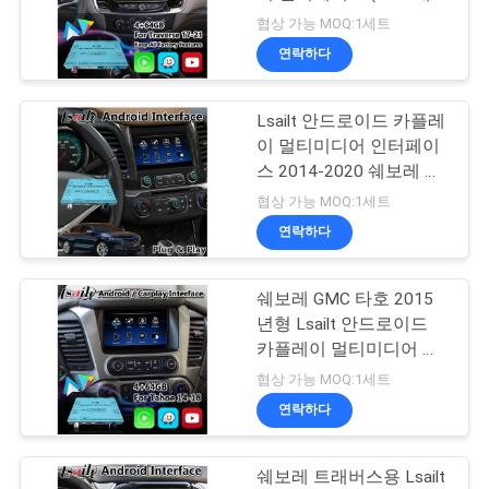
품
게이션 포함)
협상 가능 MOQ:1세트
질
연락하다
52
관
닛산 멀티미디어 인
Lsailt 안드로이드 카플레
리
이 멀티미디어 인터페이
터페이스
스 2014-2020 쉐보레 임
팔라 LTZ LT Mylink 시스
연
협상 가능 MOQ:1세트
템
연락하다
락
주
쉐보레 GMC 타호 2015
32
년형 Lsailt 안드로이드
세
렉서스 안드로이드
카플레이 멀티미디어 인
터페이스
요
협상 가능 MOQ:1세트
스크린
연락하다
뉴
쉐보레 트래버스용 Lsailt