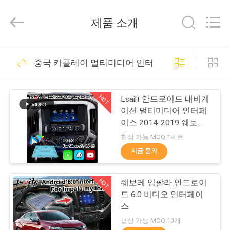
Copyright
©
2015
제품 소개
-
2026
Shenzhen
Xinsongxia
집
70
Automobile
Electron
중국 카플레이 멀티미디어 인터페이스
Co.,Ltd.
자동차 네비게이션
All
Rights
Reserved.
제
박스
HOT
Lsailt 안드로이드 내비게
품
이션 멀티미디어 인터페
이스 2014-2019 쉐보레
실버라도 1500 2500
협상 가능 MOQ:1세트
동
3500 마일링크 시스템
지금 문의
56
영
안드로이드 탐색 상
HOT
쉐보레 임팔라 안드로이
상
드 6.0 비디오 인터페이
자
스
우
협상 가능 MOQ:10개