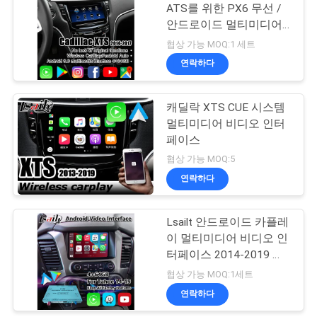
스
ATS를 위한 PX6 무선 /
안드로이드 멀티미디어
비디오 인터페이스는 유
협상 가능 MOQ:1 세트
경
터베, 넷플릭스를 포함했
연락하다
습니다
우
캐딜락 XTS CUE 시스템
멀티미디어 비디오 인터
사
페이스
이
협상 가능 MOQ:5
연락하다
트
맵
Lsailt 안드로이드 카플레
이 멀티미디어 비디오 인
터페이스 2014-2019 쉐
PRIVACY
보레 GMC 타호
협상 가능 MOQ:1세트
POLICY
연락하다