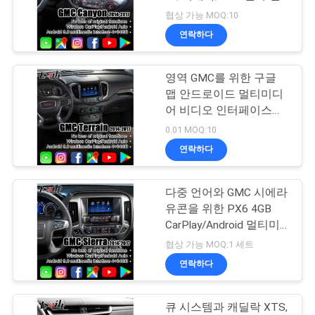
품
카플레이와의 4+64GB
협상 가능 MOQ:10
질
안드로이드 자동차 인터
연락하다
페이스
관
영역 GMC를 위한 구글
리
맵 안드로이드 멀티미디
어 비디오 인터페이스인
유튜브, 넷플릭스와 PDI
연
0.01 MOQ:10
무선 전신 카플레이 박스
연락하다
락
주
다중 언어와 GMC 시에라
유콘을 위한 PX6 4GB
세
CarPlay/Android 멀티미
디어 인터페이스가 온라
요
협상 가능 MOQ:1 세트
인 지도, 넷플릭스를 구글
연락하다
검색을 합니다
뉴
큐 시스템과 캐딜락 XTS,