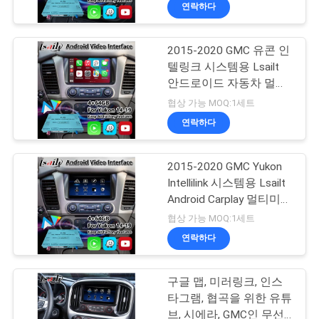
링크 시스템과 카플레이
연락하다
리
에
2015-2020 GMC 유콘 인
텔링크 시스템용 Lsailt
대
안드로이드 자동차 멀티
미디어 비디오 인터페이
하
협상 가능 MOQ:1세트
스
연락하다
여
2015-2020 GMC Yukon
공
Intellilink 시스템용 Lsailt
Android Carplay 멀티미디
장
어 비디오 인터페이스
협상 가능 MOQ:1세트
여
연락하다
행
구글 맵, 미러링크, 인스
타그램, 협곡을 위한 유튜
브, 시에라, GMC인 무선