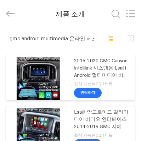
Copyright
©
2015
제품 소개
-
2026
Shenzhen
Xinsongxia
집
Automobile
Electron
gmc android multimedia 온라인 제조
Co.,Ltd.
All
Rights
Reserved.
제
2015-2020 GMC Canyon
품
Intellilink 시스템용 Lsailt
Android 멀티미디어 비디
오 인터페이스 (Carplay
협상 가능 MOQ:1세트
동
포함)
연락하다
영
Lsailt 안드로이드 멀티미
상
디어 비디오 인터페이스
2014-2019 GMC 시에라
1500 2500 3500 인텔리
우
협상 가능 MOQ:1세트