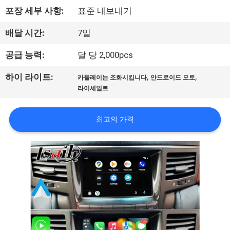
포장 세부 사항:
표준 내보내기
리
에
배달 시간:
7일
대
공급 능력:
달 당 2,000pcs
하
,
,
하이 라이트:
카플레이는 조화시킵니다
안드로이드 오토
라이세일트
여
최고의 가격
공
장
여
행