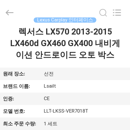
Copyright
©
2015
-
2026
Lexus Carplay 인터페이스
Shenzhen
Xinsongxia
렉서스 LX570 2013-2015
집
Automobile
Electron
Co.,Ltd.
LX460d GX460 GX400 내비게
All
Rights
Reserved.
제
이션 안드로이드 오토 박스
품
원래 장소:
선전
동
Lsailt
브랜드 이름:
영
CE
인증:
상
LLT-LKSS-VER7018T
모델 번호:
최소 주문 수량:
1 세트
우