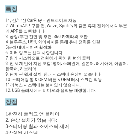
스
특징
1유선/무선 CarPlay + 안드로이드 자동
경
2. WhatsAPP, 구글 맵, Waze, Spotify와 같은 휴대 전화에서 대부분
의 APP를 실행합니다.
우
3. 공장/후판 전면 및 후면, 360 카메라와 호환
4. 블루투스, USB, 와이파이를 통해 휴대 전화를 연결
5음성 내비게이션 활성화
6. 미러 링크는 선택 사항입니다.
사
7. 원래 시스템으로 전환하기 위해 한 번의 클릭
8. 전 세계 언어 지원 포함: 영어, 스페인어, 일본어, 러시아어, 아랍어,
이
한국어, 히브리어..
9. 핀에 핀 쉽게 설치. 원래 시스템에 손상이 없습니다
트
10. 스티어링 휠 & OEM 버튼 & OEM 터치 스크린 작동
11리눅스 시스템에는 붙어있지 않습니다.
12. USB 플래시에서 비디오와 음악을 재생합니다.
맵
장점
PRIVACY
1완전히 플러그 앤 플레이
2. 손상 설치가 없습니다;
POLICY
3스티어링 휠과 조이스틱 제어
4안정된 시스템