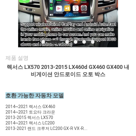
품
질
관
리
연
제품 설명
렉서스 LX570 2013-2015 LX460d GX460 GX400 내
락
비게이션 안드로이드 오토 박스
주
세
호환 가능한 자동차 모델
요
2014~2021 렉서스 GX460
2014~2021 토요타 크라운
2013-2015 렉서스 LX570
2014~2021 렉서스 LC200
뉴
2013-2021 랜드 크루저 LC200 GX-R VX-R....