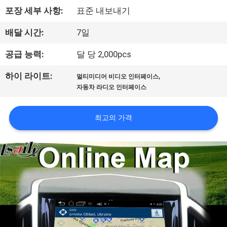
포장 세부 사항:
표준 내보내기
리
에
배달 시간:
7일
대
공급 능력:
달 당 2,000pcs
하
,
하이 라이트:
멀티미디어 비디오 인터페이스
자동차 라디오 인터페이스
여
최고의 가격
공
장
여
행