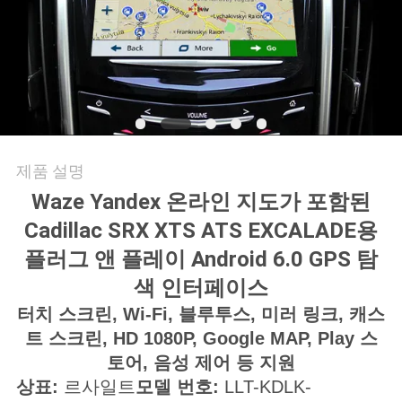
품
질
관
리
연
제품 설명
Waze Yandex 온라인 지도가 포함된
락
Cadillac SRX XTS ATS EXCALADE용
주
플러그 앤 플레이 Android 6.0 GPS 탐
세
색 인터페이스
요
터치 스크린, Wi-Fi, 블루투스, 미러 링크, 캐스
트 스크린, HD 1080P, Google MAP, Play 스
토어, 음성 제어 등 지원
뉴
상표:
르사일트
모델 번호:
LLT-KDLK-