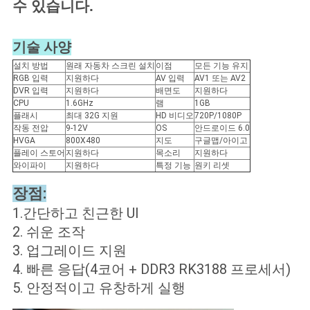
수 있습니다.
기술 사양
설치 방법
원래 자동차 스크린 설치
이점
모든 기능 유지
RGB 입력
지원하다
AV 입력
AV1 또는 AV2
DVR 입력
지원하다
배면도
지원하다
CPU
1.6GHz
램
1GB
플래시
최대 32G 지원
HD 비디오
720P/1080P
작동 전압
9-12V
OS
안드로이드 6.0
HVGA
800X480
지도
구글맵/아이고
플레이 스토어
지원하다
목소리
지원하다
와이파이
지원하다
특정 기능
원키 리셋
장점:
1.간단하고 친근한 UI
2. 쉬운 조작
3. 업그레이드 지원
4. 빠른 응답(4코어 + DDR3 RK3188 프로세서)
5. 안정적이고 유창하게 실행