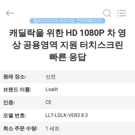
Copyright
©
2015
-
2026
멀티미디어 비디오 인터페이스
Shenzhen
Xinsongxia
캐딜락을 위한 HD 1080P 차 영
집
Automobile
Electron
Co.,Ltd.
상 공용영역 지원 터치스크린
All
Rights
Reserved.
제
빠른 응답
품
원래 장소:
선전
동
Lsailt
브랜드 이름:
영
CE
인증:
상
LLT-LDLK-VER3.8.3
모델 번호:
최소 주문 수량:
1 세트
우