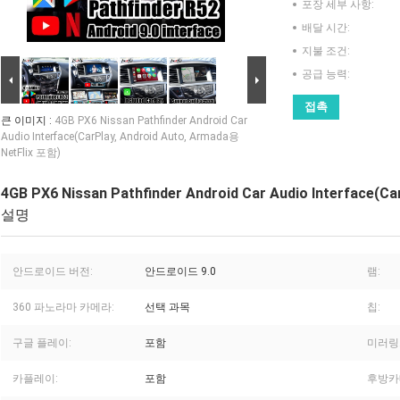
포장 세부 사항:
배달 시간:
지불 조건:
공급 능력:
접촉
큰 이미지 :
4GB PX6 Nissan Pathfinder Android Car
Audio Interface(CarPlay, Android Auto, Armada용
NetFlix 포함)
4GB PX6 Nissan Pathfinder Android Car Audio Interface(C
설명
안드로이드 버전:
안드로이드 9.0
램:
360 파노라마 카메라:
선택 과목
칩:
구글 플레이:
포함
미러링
카플레이:
포함
후방카