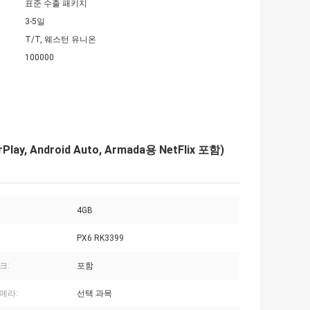
표준 수출 패키지
3-5일
T/T, 웨스턴 유니온
100000
arPlay, Android Auto, Armada용 NetFlix 포함)
4GB
PX6 RK3399
크:
포함
메라:
선택 과목