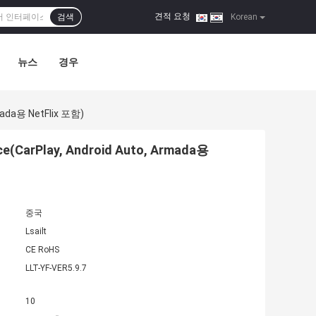
견적 요청
검색
|
Korean
뉴스
경우
rmada용 NetFlix 포함)
ace(CarPlay, Android Auto, Armada용
중국
Lsailt
CE RoHS
LLT-YF-VER5.9.7
10