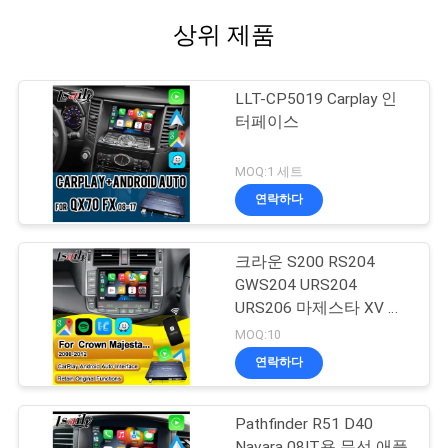
상위 제품
LLT-CP5019 Carplay 인
터페이스
MOQ:1 세트
연락하다
크라운 S200 RS204
GWS204 URS204
URS206 마제스타 XV 애
슬릿 세단 토요타 통합 안
MOQ:10
드로이드 오토용 무선 애
연락하다
플 카플레이 박스
Pathfinder R51 D40
Navara 08IT용 무선 애플