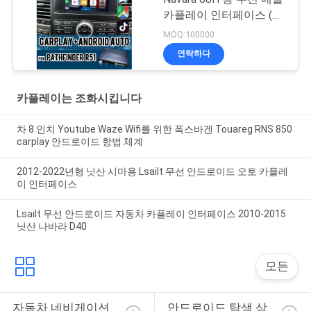
카플레이 인터페이스 (안
드로이드 오토, 블루투스,
MOQ:100000
와이파이, 유튜브 뮤직 포
연락하다
함)
카플레이는 조화시킵니다
차 8 인치 Youtube Waze Wifi를 위한 폭스바겐 Touareg RNS 850
carplay 안드로이드 항법 체계
2012-2022년형 닛산 시마용 Lsailt 무선 안드로이드 오토 카플레
이 인터페이스
Lsailt 무선 안드로이드 자동차 카플레이 인터페이스 2010-2015
닛산 나바라 D40
모든
자동차 네비게이션 
안드로이드 탐색 상