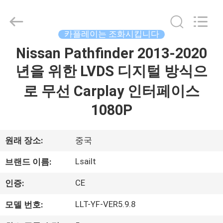
Copyright
©
2015
-
2026
카플레이는 조화시킵니다
Shenzhen
Xinsongxia
Nissan Pathfinder 2013-2020
집
Automobile
Electron
Co.,Ltd.
년을 위한 LVDS 디지털 방식으
All
Rights
Reserved.
제
로 무선 Carplay 인터페이스
품
1080P
동
원래 장소:
중국
영
Lsailt
브랜드 이름:
상
CE
인증:
LLT-YF-VER5.9.8
모델 번호:
우