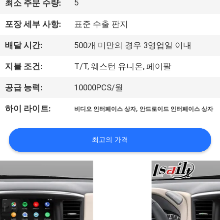
5
최소 주문 수량:
리
포장 세부 사항:
표준 수출 판지
에
배달 시간:
500개 미만의 경우 3영업일 이내
대
지불 조건:
T/T, 웨스턴 유니온, 페이팔
하
공급 능력:
10000PCS/월
여
,
하이 라이트:
비디오 인터페이스 상자
안드로이드 인터페이스 상자
공
최고의 가격
장
여
행