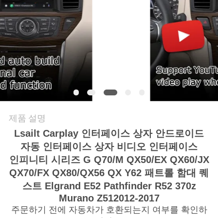
품
질
관
리
연
락
제품 설명
주
Lsailt Carplay 인터페이스
상자 안드로이드
자동 인터페이스 상자 비디오 인터페이스
세
인피니티 시리즈 G Q70/M QX50/EX QX60/JX
요
QX70/FX QX80/QX56 QX Y62
패트롤 함대 퀘
스트 Elgrand E52 Pathfinder R52 370z
Murano Z51
2012-2017
뉴
주문하기 전에 자동차가 호환되는지 여부를 확인하