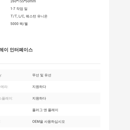
260*155*50mm
1-7 작업 일
T/T, L/C, 웨스턴 유니온
5000 팩/월
 카플레이 인터페이스
y:
무선 및 유선
카메라:
지원하다
스플레이:
지원하다
플러그 앤 플레이
:
OEM을 사용하십시오