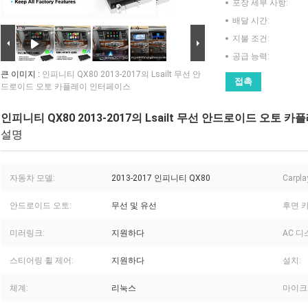
포장 세부 사항:
배달 시간:
지불 조건:
공급 능력:
큰 이미지 :
인피니티 QX80 2013-2017의 Lsailt 무선 안
접촉
드로이드 오토 카플레이 인터페이스
인피니티 QX80 2013-2017의 Lsailt 무선 안드로이드 오토
설명
자동차 모델:
2013-2017 인피니티 QX80
Carpla
안드로이드 오토:
무선 및 유선
후면 
미러링크:
지원하다
AC 디
스티어링 휠 제어:
지원하다
설치:
체계:
리눅스
마이크