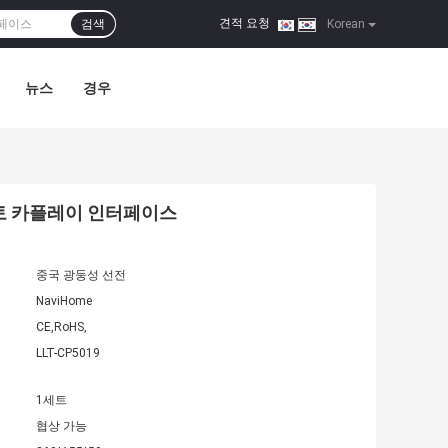
견적 요청
검색
|
Korean
뉴스
경우
드 오토 카플레이 인터페이스
중국 광둥성 선전
NaviHome
CE,RoHS,
LLT-CP5019
1세트
협상 가능