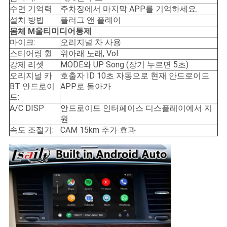
수면 기억력
주차장에서 마지막 APP를 기억하세요.
설치 방법
플러그 앤 플레이
몸체 M
울티미디어
통제
마이크:
오리지널 차 사용
스티어링 휠:
위아래 노래, Vol.
강제 리셋
MODE와 UP Song (장기 누르면 5초)
오리지널 카
호출자 ID 10초 자동으로 현재 안드로이드
BT 안드로이
APP로 돌아가
드:
A/C DISP
안드로이드 인터페이스 디스플레이에서 지
원
속도 조절기:
CAM 15km 추가 효과