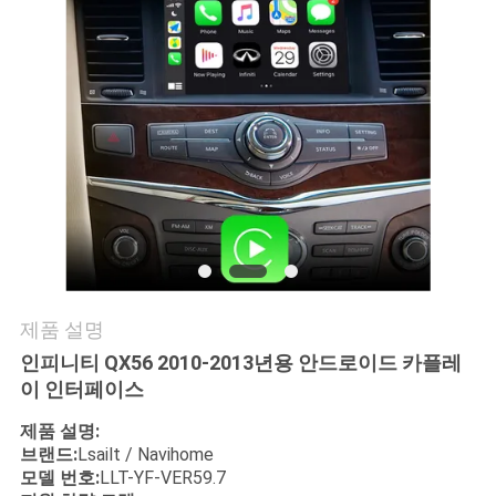
품
질
관
리
연
락
주
제품 설명
세
인피니티 QX56 2010-2013년용 안드로이드 카플레
요
이 인터페이스
제품 설명:
브랜드:
Lsailt / Navihome
뉴
모델 번호:
LLT-YF-VER59.7