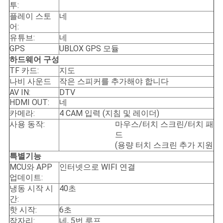
투:
플레이 스토
네
어:
유튜브:
네
GPS
UBLOX GPS 모듈
하드웨어 구성
TF 카드:
지도
나비 사운드
작은 스피커를 추가해야 합니다
AV IN:
DTV
HDMI OUT:
네
카메라:
4 CAM 입력 (지침 및 레이더)
사용 동작:
마우스/터치 스크린/터치 패
드
(용량 터치 스크린 추가 지원
특별
기능
MCU와 APP
인터넷으로 WIFI 연결
업데이트:
냉동 시작 시
40초
간:
핫 시작:
6초
잠자리:
네, 5번 루프