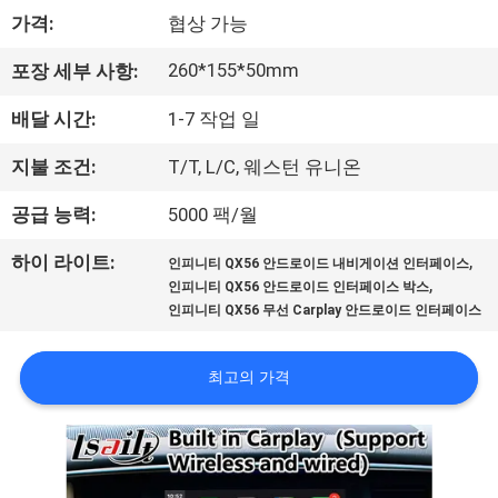
가격:
협상 가능
리
에
260*155*50mm
포장 세부 사항:
대
배달 시간:
1-7 작업 일
하
지불 조건:
T/T, L/C, 웨스턴 유니온
여
공급 능력:
5000 팩/월
,
하이 라이트:
인피니티 QX56 안드로이드 내비게이션 인터페이스
공
,
인피니티 QX56 안드로이드 인터페이스 박스
인피니티 QX56 무선 Carplay 안드로이드 인터페이스
장
여
최고의 가격
행