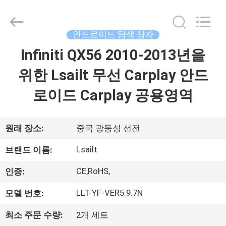
Copyright
©
2015
-
2026
안드로이드 탐색 상자
Shenzhen
Xinsongxia
Infiniti QX56 2010-2013년을
집
Automobile
Electron
Co.,Ltd.
위한 Lsailt 무선 Carplay 안드
All
Rights
Reserved.
제
로이드 Carplay 공용영역
품
원래 장소:
중국 광둥성 선전
동
Lsailt
브랜드 이름:
영
CE,RoHS,
인증:
상
LLT-YF-VER5.9.7N
모델 번호:
최소 주문 수량:
2개 세트
우