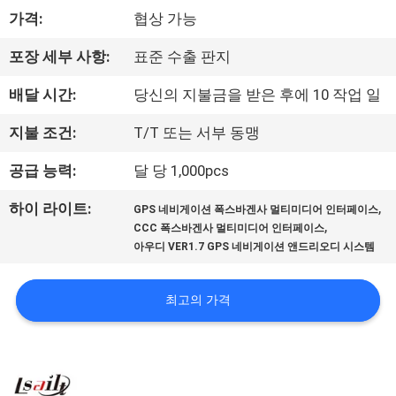
가격:
협상 가능
리
에
포장 세부 사항:
표준 수출 판지
대
배달 시간:
당신의 지불금을 받은 후에 10 작업 일
하
지불 조건:
T/T 또는 서부 동맹
여
공급 능력:
달 당 1,000pcs
,
하이 라이트:
GPS 네비게이션 폭스바겐사 멀티미디어 인터페이스
공
,
CCC 폭스바겐사 멀티미디어 인터페이스
아우디 VER1.7 GPS 네비게이션 앤드리오디 시스템
장
여
최고의 가격
행