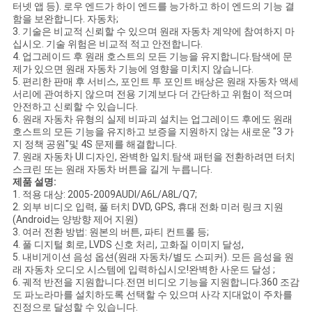
터넷 앱 등). 로우 엔드가 하이 엔드를 능가하고 하이 엔드의 기능 결
함을 보완합니다. 자동차;
3. 기술은 비교적 신뢰할 수 있으며 원래 자동차 계약에 참여하지 마
십시오. 기술 위험은 비교적 적고 안전합니다.
4. 업그레이드 후 원래 호스트의 모든 기능을 유지합니다.탐색에 문
제가 있으면 원래 자동차 기능에 영향을 미치지 않습니다.
5. 편리한 판매 후 서비스, 포인트 투 포인트 배상은 원래 자동차 액세
서리에 관여하지 않으며 전용 기계보다 더 간단하고 위험이 적으며
안전하고 신뢰할 수 있습니다.
6. 원래 자동차 유형의 실제 비파괴 설치는 업그레이드 후에도 원래
호스트의 모든 기능을 유지하고 보증을 지원하지 않는 새로운 "3 가
지 정책 공원"및 4S 문제를 해결합니다.
7. 원래 자동차 UI 디자인, 완벽한 일치.탐색 패턴을 전환하려면 터치
스크린 또는 원래 자동차 버튼을 길게 누릅니다.
제품 설명:
1. 적용 대상: 2005-2009AUDI/A6L/A8L/Q7;
2. 외부 비디오 입력, 풀 터치 DVD, GPS, 휴대 전화 미러 링크 지원
(Android는 양방향 제어 지원)
3. 여러 전환 방법: 원본의 버튼, 파티 컨트롤 등;
4. 풀 디지털 회로, LVDS 신호 처리, 고화질 이미지 달성,
5. 내비게이션 음성 옵션(원래 자동차/별도 스피커). 모든 음성을 원
래 자동차 오디오 시스템에 입력하십시오!완벽한 사운드 달성 ;
6. 궤적 반전을 지원합니다.전면 비디오 기능을 지원합니다.360 조감
도 파노라마를 설치하도록 선택할 수 있으며 사각 지대없이 주차를
진정으로 달성할 수 있습니다.