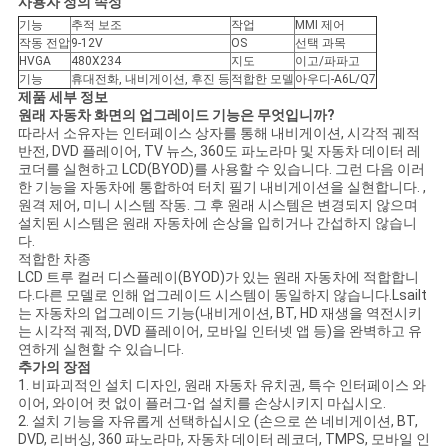
사용자 정의 속성
스
기능
추적 보조
작업
MMI 제어
작동 전압
9-12V
OS
선택 과목
HVGA
480X234
지도
이고/파파고
경
기능
휴대전화, 내비게이션, 후진 등
적합한 모델
아우디-A6L/Q7
제품 세부 정보
우
원래 자동차 화면의 업그레이드 기능은 무엇입니까?
따라서 소유자는 인터페이스 상자를 통해 내비게이션, 시각적 궤적
반전, DVD 플레이어, TV 뉴스, 360도 파노라마 및 자동차 데이터 레
코더를 실현하고 LCD(BYOD)를 사용할 수 있습니다. 그런 다음 이러
사
한 기능을 자동차에 통합하여 터치 필기 내비게이션을 실현합니다. ,
원격 제어, 미니 시스템 작동. 그 후 원래 시스템은 변경되지 않으며
설치된 시스템은 원래 자동차에 손상을 입히거나 간섭하지 않습니
이
다.
적합한 차종
트
LCD 트루 컬러 디스플레이(BYOD)가 있는 원래 자동차에 적합합니
다.다른 모델로 인해 업그레이드 시스템이 동일하지 않습니다.Lsailt
맵
는 자동차의 업그레이드 기능(내비게이션, BT, HD 재생을 역전시키
는 시각적 궤적, DVD 플레이어, 모바일 인터넷 앱 등)을 완벽하고 유
연하게 실현할 수 있습니다.
추가의 장점
PRIVACY
1. 비파괴적인 설치 디자인, 원래 자동차 유치권, 특수 인터페이스 와
이어, 와이어 컷 없이 플러그-업 설치를 손상시키지 마십시오.
POLICY
2. 설치 기능을 자유롭게 선택하십시오 (손으로 쓴 네비게이션, BT,
DVD, 리버싱, 360 파노라마, 자동차 데이터 레코더, TMPS, 모바일 인