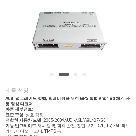
품
질
관
리
연
락
주
제품 설명
세
Audi 업그레이드 항법, 텔레비전을 위한 GPS 항법 Andriod 체계 자
동 영상 디코더
요
빠른 세부정보:
표준 구성:
상호 작용
적합한 자동차 모델:
2005-2009AUDI-A6L/A8L/Q7/S6
뉴
기능 업그레이드:
터치 탐색, 궤적 반전, 전면 보기, DVD, TV, 360 파노
라마, 비디오 레코더, TMPS 등