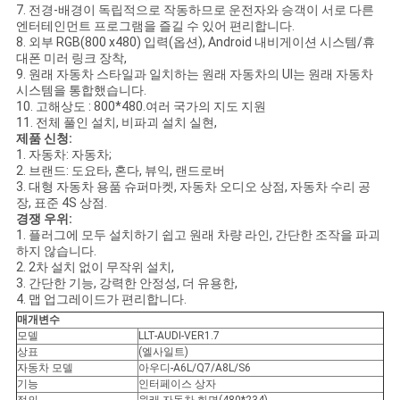
7. 전경-배경이 독립적으로 작동하므로 운전자와 승객이 서로 다른
엔터테인먼트 프로그램을 즐길 수 있어 편리합니다.
8. 외부 RGB(800 x480) 입력(옵션), Android 내비게이션 시스템/휴
대폰 미러 링크 장착,
9. 원래 자동차 스타일과 일치하는 원래 자동차의 UI는 원래 자동차
시스템을 통합했습니다.
10. 고해상도 : 800*480.여러 국가의 지도 지원
11. 전체 풀인 설치, 비파괴 설치 실현,
제품 신청:
1. 자동차: 자동차;
2. 브랜드: 도요타, 혼다, 뷰익, 랜드로버
3. 대형 자동차 용품 슈퍼마켓, 자동차 오디오 상점, 자동차 수리 공
장, 표준 4S 상점.
경쟁 우위:
1. 플러그에 모두 설치하기 쉽고 원래 차량 라인, 간단한 조작을 파괴
하지 않습니다.
2. 2차 설치 없이 무작위 설치,
3. 간단한 기능, 강력한 안정성, 더 유용한,
4. 맵 업그레이드가 편리합니다.
매개변수
모델
LLT-AUDI-VER1.7
상표
(엘사일트)
자동차 모델
아우디-A6L/Q7/A8L/S6
기능
인터페이스 상자