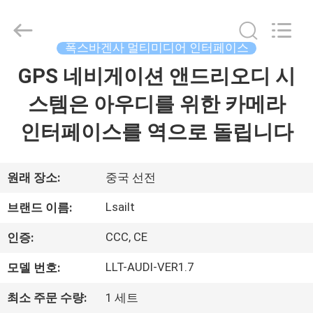
Copyright
©
2015
-
2026
폭스바겐사 멀티미디어 인터페이스
Shenzhen
Xinsongxia
GPS 네비게이션 앤드리오디 시
집
Automobile
Electron
Co.,Ltd.
스템은 아우디를 위한 카메라
All
Rights
Reserved.
제
인터페이스를 역으로 돌립니다
품
원래 장소:
중국 선전
동
Lsailt
브랜드 이름:
영
CCC, CE
인증:
상
LLT-AUDI-VER1.7
모델 번호:
최소 주문 수량:
1 세트
우