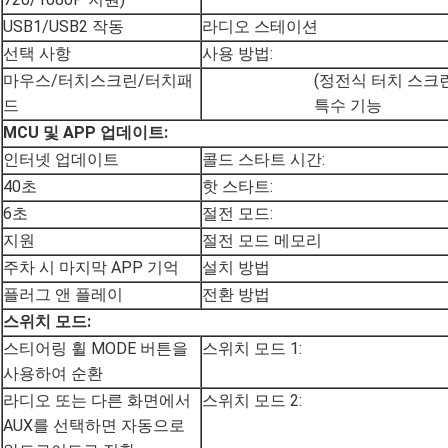
USB1/USB2 작동
라디오 스테이션
선택 사항
사용 방법:
마우스/터치스크린/터치패
(정전식 터치 스크린
드
특수 기능
MCU 및 APP 업데이트:
인터넷 업데이트
콜드 스타트 시간:
40초
핫 스타트:
6초
절전 모드:
지원
절전 모드 메모리
주차 시 마지막 APP 기억
설치 방법
플러그 앤 플레이
전환 방법
스위치 모드:
스티어링 휠 MODE 버튼을
스위치 모드 1:
사용하여 순환
라디오 또는 다른 화면에서
스위치 모드 2:
AUX를 선택하면 자동으로