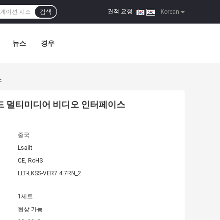
견적 요청
검색
|
Korean
뉴스
경우
스
안드로이드 멀티미디어 비디오 인터페이스
중국
Lsailt
CE, RoHS
LLT-LKSS-VER7.4.7RN_2
1세트
협상 가능