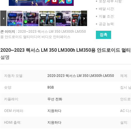
포장 세부 사항:
배달 시간:
지불 조건:
공급 능력:
큰 이미지 :
2020~2023 렉서스 LM 350 LM300h LM350
접촉
용 안드로이드 멀티미디어 비디오 인터페이스
2020~2023 렉서스 LM 350 LM300h LM350용 안드로이
설명
자동차 모델:
2020-2023 렉서스 LM 350 LM300h LM350
체계:
숫양:
8GB
집시 남
카플레이:
무선 전화
안드로
OEM 카메라:
지원하다
AC 디
HDMI 출력:
지원하다
설치: