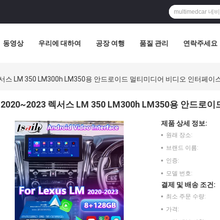
동영상
우리에 대하여
공장 여행
품질 관리
연락주세요
 렉서스 LM 350 LM300h LM350용 안드로이드 멀티미디어 비디오 인터페이
2020~2023 렉서스 LM 350 LM300h LM350용 
제품 상세 정보:
원래 장소:
브랜드 이름:
인증:
모델 번호:
결제 및 배송 조건:
최소 주문 수량:
가격: