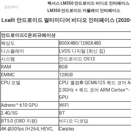
렉서스 LM350 안드로이드 비디오 인터페이스
,
강조하다:
LM350 안드로이드 카플레이 인터페이스
Lsailt 안드로이드 멀티미디어 비디오 인터페이스 (2020-20
안드로이드
C
온피규레이션
해상도
800X480/1280X480
디스플레이
LVDS 디지털 (최신 칩)
시스템
안드로이드 OS13
RAM:
8GB
EMMC
128GB
CPU 모델
CPU: 퀄컴® QCM6125 쿼드 코어 ARM
2.0GHz + 쿼드 코어 ARM Cortex™- 
GPU
Adreno™ 610 GPU
WIFI
2.4G/5G
BT
BT5.0 (OBD 지원)
비디오 디코딩
4K @30fps (H.264, HEVC,
Carplay