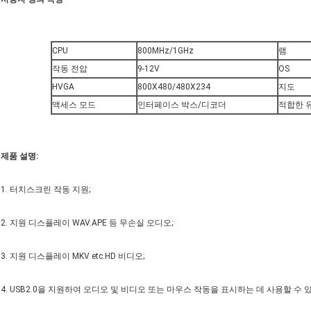
CPU
800MHz/1GHz
램
작동 전압
9-12V
OS
HVGA
800X480/480X234
지도
액세스 모드
인터페이스 박스/디코더
적합한 
제품 설명
:
1. 터치스크린 작동 지원;
2. 지원 디스플레이 WAV.APE 등 무손실 오디오;
3. 지원 디스플레이 MKV etc.HD 비디오;
4. USB2.0을 지원하여 오디오 및 비디오 또는 마우스 작동을 표시하는 데 사용할 수 