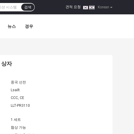
견적 요청
검색
|
Korean
뉴스
경우
색 상자
중국 선전
Lsailt
CCC, CE
LLT-PR3110
1 세트
협상 가능