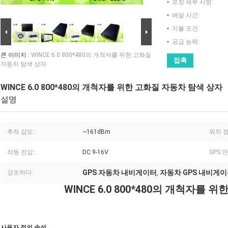
포장 세부 사항:
배달 시간:
지불 조건:
공급 능력:
큰 이미지 :
WINCE 6.0 800*480의 개척자를 위한 고화질
접촉
자동차 탐색 상자
WINCE 6.0 800*480의 개척자를 위한 고화질 자동차 탐색 상자
설명
추적 감도::
~161dBm
위치 정
작동 전압::
DC 9-16V
GPS 
GPS 자동차 내비게이터
자동차 GPS 내비게
강조하다:
,
WINCE 6.0 800*480의 개척자를
사용자 정의 속성