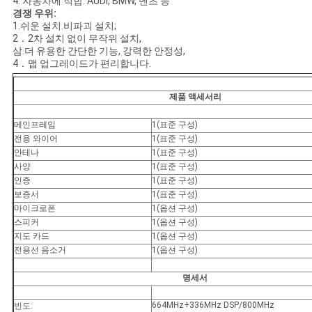
4. 자동차에 적합: AUDI, BMW, 벤츠 등
경쟁 우위
:
1.쉬운 설치.비파괴 설치;
2．2차 설치 없이 무작위 설치,
삼.더 유용한 간단한 기능, 강력한 안정성,
4．맵 업그레이드가 편리합니다.
제품 액세서리
메인프레임
1(표준 구성)
전용 와이어
1(표준 구성)
안테나
1(표준 구성)
사양
1(표준 구성)
인증
1(표준 구성)
보증서
1(표준 구성)
마이크로폰
1(옵션 구성)
스피커
1(옵션 구성)
지도 카드
1(옵션 구성)
전용선 음소거
1(옵션 구성)
명세서
664MHz+336MHz DSP/800MHz
빈도: