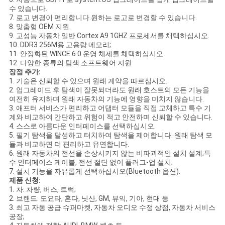
스
수 있습니다.
7. 로고 변경이 편리합니다.원하는 로고로 변경할 수 있습니다.
8. 맞춤형 OEM 지원.
9. 고성능 자동차 일반 Cortex A9 1GHZ 프로세서를 채택하십시오.
경
10. DDR3 256M용 고용량 메모리;
11. 안정화된 WINCE 6.0 운영 체제를 채택하십시오.
우
12. 다양한 종류의 탐색 소프트웨어 지원
장점 추가:
1. 기술은 신뢰할 수 있으며 원래 계약을 따르십시오.
2. 업그레이드 후 탐색이 잘못되더라도 원래 호스트의 모든 기능을
사
여전히 유지하며 원래 자동차의 기능에 영향을 미치지 않습니다.
3. 애프터 서비스가 편리하고 어댑터 모듈을 직접 교체하고 특수 기
이
계와 비교하여 간단하고 위험이 적고 안전하며 신뢰할 수 있습니다.
4. 스스로 아름다운 인터페이스를 선택하십시오.
트
5. 필기 탐색을 달성하고 터치하여 탐색을 제어합니다. 원래 탐색 모
듈과 비교하면 더 편리하고 유연합니다.
맵
6. 원래 자동차의 전선을 손상시키지 않는 비파괴적인 설치 설계;특
수 인터페이스 케이블, 전선 절단 없이 플러그-업 설치;
7. 설치 기능을 자유롭게 선택하십시오(Bluetooth 옵션).
제품 신청:
PRIVACY
1. 차: 차량, 버스, 트럭;
2. 브랜드: 도요타, 혼다, 닛산, GM, 뷰익, 기아, 현대 등
POLICY
3. 최고 자동 공급 슈퍼마켓, 자동차 오디오 수정 상점, 자동차 서비스
공장;