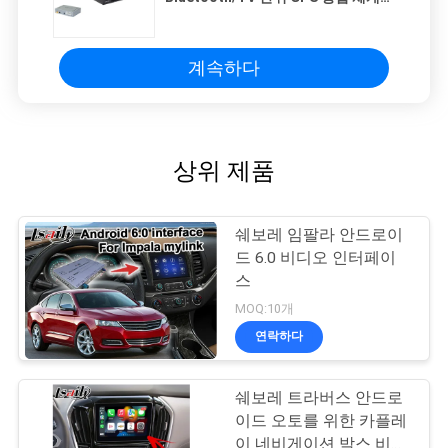
상자
계속하다
상위 제품
쉐보레 임팔라 안드로이
드 6.0 비디오 인터페이
스
MOQ:10개
연락하다
쉐보레 트라버스 안드로
이드 오토를 위한 카플레
이 네비게이션 박스 비디