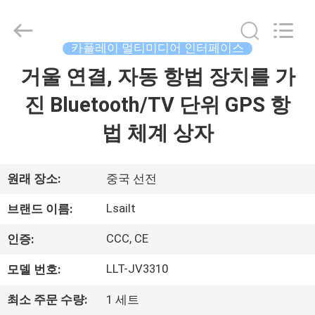
Copyright
©
2015
-
2026
카플레이 멀티미디어 인터페이스
Shenzhen
Xinsongxia
거울 연결, 자동 항법 장치를 가
집
Automobile
Electron
Co.,Ltd.
진 Bluetooth/TV 단위 GPS 항
All
Rights
Reserved.
제
법 체계 상자
품
원래 장소:
중국 선전
동
Lsailt
브랜드 이름:
영
CCC, CE
인증:
상
LLT-JV3310
모델 번호:
최소 주문 수량:
1 세트
우