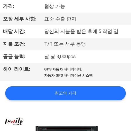
가격:
협상 가능
리
에
포장 세부 사항:
표준 수출 판지
대
배달 시간:
당신의 지불을 받은 후에 5 작업 일
하
지불 조건:
T/T 또는 서부 동맹
여
공급 능력:
달 당 3,000pcs
,
하이 라이트:
GPS 자동차 내비게이터
공
자동차 GPS 내비게이션 시스템
장
최고의 가격
여
행