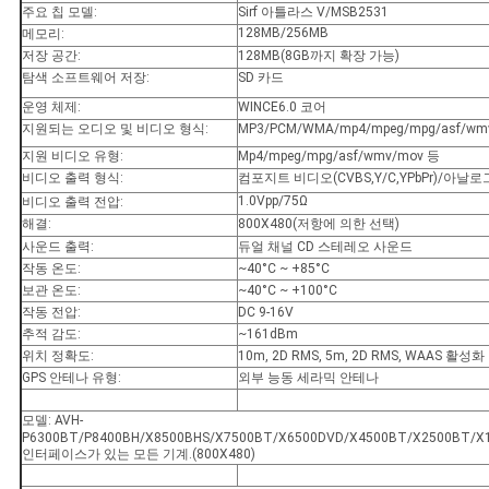
주요 칩 모델:
Sirf 아틀라스 V/MSB2531
128MB/256MB
메모리:
저장 공간:
128MB(8GB까지 확장 가능)
탐색 소프트웨어 저장:
SD 카드
운영 체제:
WINCE6.0 코어
지원되는 오디오 및 비디오 형식:
MP3/PCM/WMA/mp4/mpeg/mpg/asf/wm
지원 비디오 유형:
Mp4/mpeg/mpg/asf/wmv/mov 등
비디오 출력 형식:
컴포지트 비디오(CVBS,Y/C,YPbPr)/아날로
1.0Vpp/75Ω
비디오 출력 전압:
해결:
800X480(저항에 의한 선택)
사운드 출력:
듀얼 채널 CD 스테레오 사운드
작동 온도:
~40°C ~ +85°C
보관 온도:
~40°C ~ +100°C
작동 전압:
DC 9-16V
추적 감도:
~161dBm
위치 정확도:
10m, 2D RMS, 5m, 2D RMS, WAAS 활성화
GPS 안테나 유형:
외부 능동 세라믹 안테나
모델: AVH-
P6300BT/P8400BH/X8500BHS/X7500BT/X6500DVD/X4500BT/X2500BT/X1
인터페이스가 있는 모든 기계.(800X480)