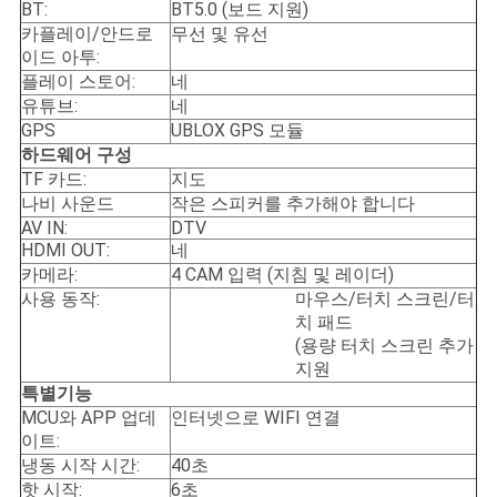
스
BT:
BT5.0 (보드 지원)
카플레이/안드로
무선 및 유선
이드 아투:
플레이 스토어:
네
경
유튜브:
네
우
GPS
UBLOX GPS 모듈
하드웨어 구성
TF 카드:
지도
나비 사운드
작은 스피커를 추가해야 합니다
사
AV IN:
DTV
이
HDMI OUT:
네
카메라:
4 CAM 입력 (지침 및 레이더)
트
사용 동작:
마우스/터치 스크린/터
치 패드
맵
(용량 터치 스크린 추가
지원
특별
기능
PRIVACY
MCU와 APP 업데
인터넷으로 WIFI 연결
이트:
POLICY
냉동 시작 시간:
40초
핫 시작:
6초