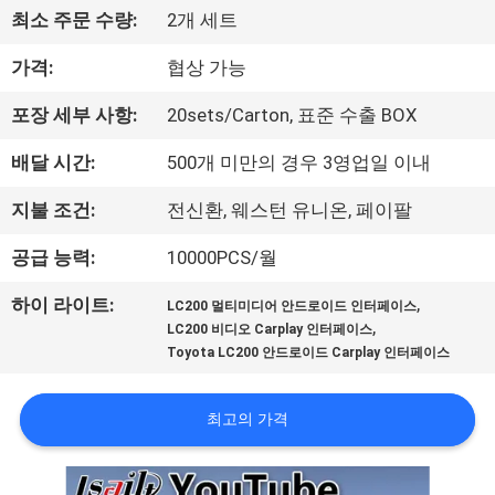
최소 주문 수량:
2개 세트
리
가격:
협상 가능
에
대
포장 세부 사항:
20sets/Carton, 표준 수출 BOX
하
배달 시간:
500개 미만의 경우 3영업일 이내
여
지불 조건:
전신환, 웨스턴 유니온, 페이팔
공급 능력:
10000PCS/월
공
,
하이 라이트:
LC200 멀티미디어 안드로이드 인터페이스
장
,
LC200 비디오 Carplay 인터페이스
Toyota LC200 안드로이드 Carplay 인터페이스
여
행
최고의 가격