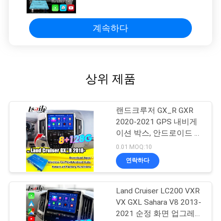
2013-2015용 Android 멀티미디어
비디오 인터페이스
계속하다
상위 제품
랜드크루저 GX_R GXR
2020-2021 GPS 내비게
이션 박스, 안드로이드 오
토 모듈용 Lsailt 안드로
0.01 MOQ:10
이드 카플레이 업그레이
연락하다
드 인터페이스
Land Cruiser LC200 VXR
VX GXL Sahara V8 2013-
2021 순정 화면 업그레이