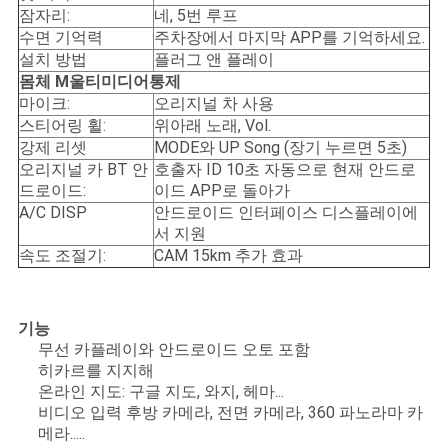
잠자리:
네, 5번 루프
수면 기억력
주차장에서 마지막 APP를 기억하세요.
설치 방법
플러그 앤 플레이
몸체 M
울티미디어
통제
마이크:
오리지널 차 사용
스티어링 휠:
위아래 노래, Vol.
강제 리셋
MODE와 UP Song (장기 누르면 5초)
오리지널 카 BT 안
호출자 ID 10초 자동으로 현재 안드로
드로이드:
이드 APP로 돌아가
A/C DISP
안드로이드 인터페이스 디스플레이에
서 지원
속도 조절기:
CAM 15km 추가 효과
기능
무선 카플레이와 안드로이드 오토 포함
히카르를 지지해
온라인 지도: 구글 지도, 와지, 헤마...
비디오 입력 후방 카메라, 전면 카메라, 360 파노라마 카
메라.....