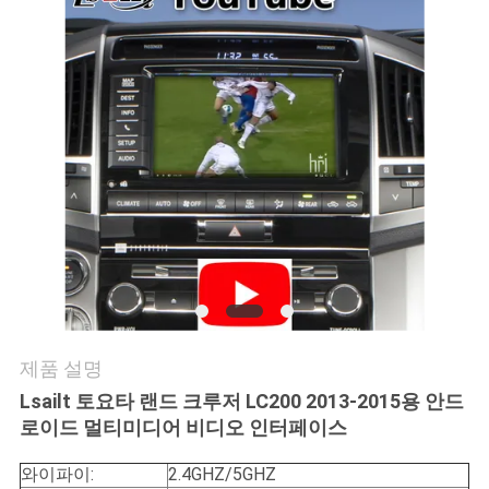
품
질
관
리
연
락
주
세
제품 설명
요
Lsailt 토요타 랜드 크루저 LC200 2013-2015용 안드
로이드 멀티미디어 비디오 인터페이스
뉴
와이파이:
2.4GHZ/5GHZ