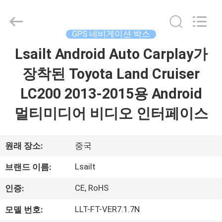
Copyright
©
2015
-
2026
GPS 네비게이션 박스
Shenzhen
Xinsongxia
Lsailt Android Auto Carplay가
집
Automobile
Electron
Co.,Ltd.
장착된 Toyota Land Cruiser
All
Rights
Reserved.
제
LC200 2013-2015용 Android
품
멀티미디어 비디오 인터페이스
동
원래 장소:
중국
영
Lsailt
브랜드 이름:
상
CE, RoHS
인증:
LLT-FT-VER7.1.7N
모델 번호:
우