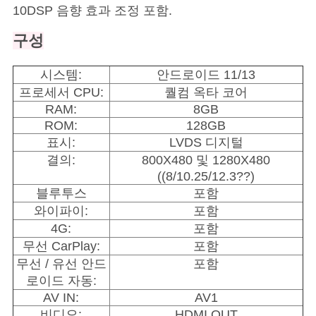
10DSP 음향 효과 조정 포함.
구성
시스템:
안드로이드 11/13
프로세서 CPU:
퀄컴 옥타 코어
RAM:
8GB
ROM:
128GB
표시:
LVDS 디지털
결의:
800X480 및 1280X480
((8/10.25/12.3??)
블루투스
포함
와이파이:
포함
4G:
포함
무선 CarPlay:
포함
무선 / 유선 안드
포함
로이드 자동:
AV IN:
AV1
비디오:
HDMI OUT