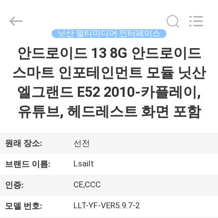
Copyright
©
2015
-
2026
닛산 멀티미디어 인터페이스
Shenzhen
Xinsongxia
안드로이드 13 8G 안드로이드
집
Automobile
Electron
Co.,Ltd.
스마트 인포테인먼트 모듈 닛산
All
Rights
Reserved.
제
엘그랜드 E52 2010-카플레이,
품
유튜브, 헤드레스트 화면 포함
동
원래 장소:
선전
영
Lsailt
브랜드 이름:
상
CE,CCC
인증:
LLT-YF-VER5.9.7-2
모델 번호:
우