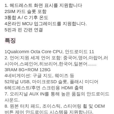
스
1. 헤드레스트 화면 표시를 지원합니다
2SIM 카드 슬롯 포함
3통합 A / C 기후 온도
경
4온라인 MCU 업그레이드를 지원합니다.
우
5핀과 핀 간편 연결
특징
사
1Qualcomm Octa Core CPU, 안드로이드 11
이
2. 언어:지원 세계 언어 포함: 중국어,영어,아랍어,러
시아어,스페인어,히브리어,한국어,일본어.......
트
3RAM 8G+ROM 128G
4네비게이션: 구글 지도, 웨이즈 등
맵
52채널 USB, 마이크로SD 슬롯, 플래시 미디어
6헤드레스트/후면 스크린용 HDMI 출력
7. 오리지널 AUX IN를 통해 높은 품질의 안드로이드
PRIVACY
사운드.
POLICY
8. 원본 터치 패드, 조이스틱, 스티어링 휠 및 OEM
버튼 제어 안드로이드 시스템을 지원합니다.