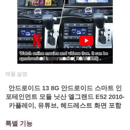
품
질
관
리
연
락
제품 설명
주
안드로이드 13 8G 안드로이드 스마트 인
세
포테인먼트 모듈 닛산 엘그랜드 E52 2010-
요
카플레이, 유튜브, 헤드레스트 화면 포함
뉴
특별 기능