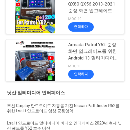
QX80 QX56 2013-2021
순정 화면 업그레이드용
닛산 멀티미디어 인터페
MOQ:10
이스 (무선 카플레이, 안
연락하다
드로이드 오토, 유튜브 포
함)
Armada Patrol Y62 순정
화면 업그레이드를 위한
Android 13 멀티미디어
모듈 (무선 CarPlay,
MOQ:10
YouTube, Google 지도 포
연락하다
함)
닛산 멀티미디어 인터페이스
무선 Carplay 안드로이드 자동을 가진 Nissan Pathfinder R52를
위한 Lsailt 안드로이드 영상 공용영역
Lsailt 안드로이드 멀티미디어 비디오 인터페이스 2020년 현재 닛
산 패트롤 Y62 호주 버전