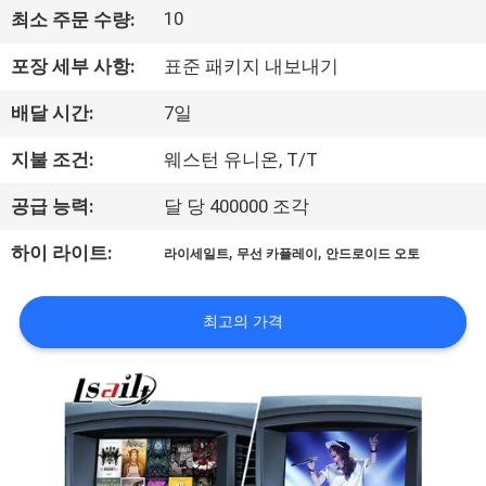
10
최소 주문 수량:
리
포장 세부 사항:
표준 패키지 내보내기
에
대
배달 시간:
7일
하
지불 조건:
웨스턴 유니온, T/T
여
공급 능력:
달 당 400000 조각
,
,
하이 라이트:
라이세일트
무선 카플레이
안드로이드 오토
공
장
최고의 가격
여
행