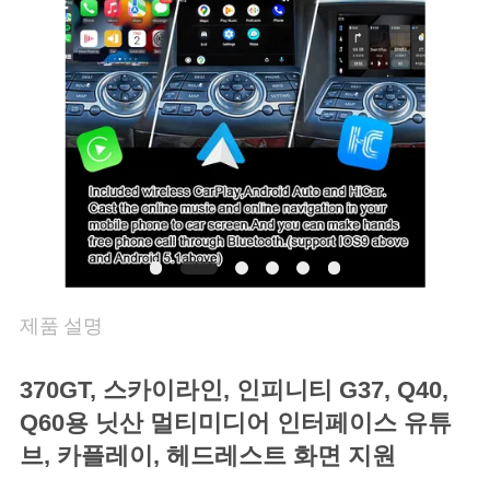
품
질
관
리
연
락
주
제품 설명
세
요
370GT, 스카이라인, 인피니티 G37, Q40,
Q60용 닛산 멀티미디어 인터페이스 유튜
브, 카플레이, 헤드레스트 화면 지원
뉴