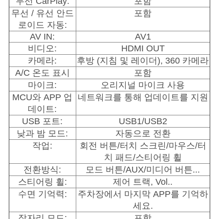
무선 CarPlay:
포함
무선 / 유선 안드
포함
로이드 자동:
AV IN:
AV1
비디오:
HDMI OUT
카메라:
후방 (지침 및 레이더), 360 카메라
A/C 온도 표시
포함
마이크:
오리지널 마이크 사용
MCU와 APP 업
네트워크를 통해 업데이트를 지원
데이트:
USB 포트:
USB1/USB2
낮과 밤 모드:
자동으로 전환
작업:
회전 버튼/터치 스크린/마우스/터
치 패드/스티어링 휠
전환방식:
모드 버튼/AUX/미디어 버튼...
스티어링 휠:
제어 트랙, Vol..
수면 기억력:
주차장에서 마지막 APP를 기억하
세요.
잠자리 모드:
포함