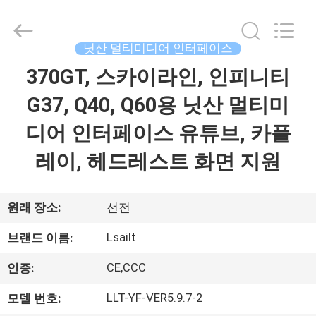
Copyright
©
2015
-
2026
닛산 멀티미디어 인터페이스
Shenzhen
Xinsongxia
370GT, 스카이라인, 인피니티
집
Automobile
Electron
Co.,Ltd.
G37, Q40, Q60용 닛산 멀티미
All
Rights
Reserved.
제
디어 인터페이스 유튜브, 카플
품
레이, 헤드레스트 화면 지원
동
원래 장소:
선전
영
Lsailt
브랜드 이름:
상
CE,CCC
인증:
LLT-YF-VER5.9.7-2
모델 번호:
우