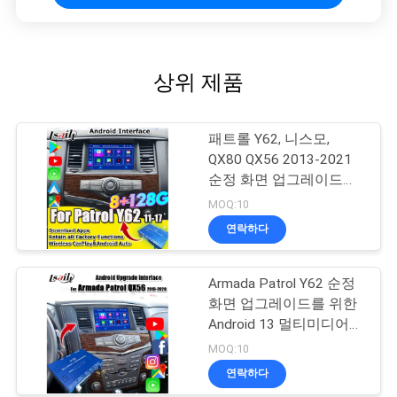
상위 제품
패트롤 Y62, 니스모,
QX80 QX56 2013-2021
순정 화면 업그레이드용
닛산 멀티미디어 인터페
MOQ:10
이스 (무선 카플레이, 안
연락하다
드로이드 오토, 유튜브 포
함)
Armada Patrol Y62 순정
화면 업그레이드를 위한
Android 13 멀티미디어
모듈 (무선 CarPlay,
MOQ:10
YouTube, Google 지도 포
연락하다
함)