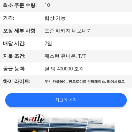
10
최소 주문 수량:
리
가격:
협상 가능
에
대
포장 세부 사항:
표준 패키지 내보내기
하
배달 시간:
7일
여
지불 조건:
웨스턴 유니온, T/T
공급 능력:
달 당 400000 조각
공
,
,
하이 라이트:
무선 카플레이
안드로이드 인터페이스
라이세일트
장
여
최고의 가격
행