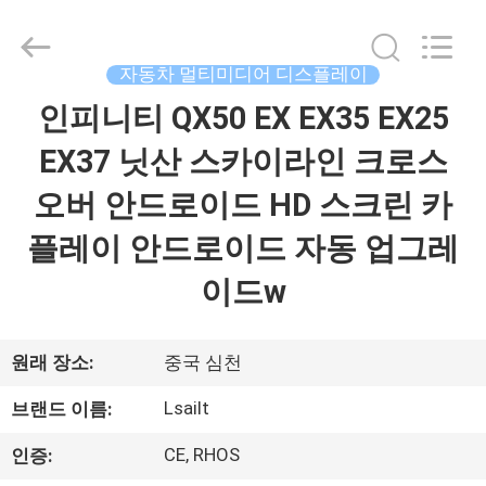
Copyright
©
2015
-
2026
자동차 멀티미디어 디스플레이
Shenzhen
Xinsongxia
인피니티 QX50 EX EX35 EX25
집
Automobile
Electron
Co.,Ltd.
EX37 닛산 스카이라인 크로스
All
Rights
Reserved.
제
오버 안드로이드 HD 스크린 카
품
플레이 안드로이드 자동 업그레
이드w
동
영
원래 장소:
중국 심천
상
Lsailt
브랜드 이름:
CE, RHOS
인증:
우