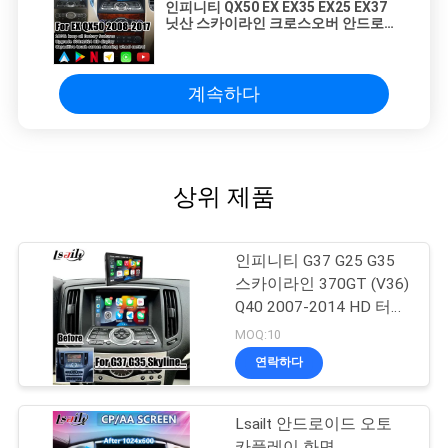
인피니티 QX50 EX EX35 EX25 EX37
닛산 스카이라인 크로스오버 안드로
이드 HD 스크린 카플레이 안드로이드
자동 업그레이드w
계속하다
상위 제품
인피니티 G37 G25 G35
스카이라인 370GT (V36)
Q40 2007-2014 HD 터치
디스플레이용 Lsailt 7 인
MOQ:10
치 무선 안드로이드 오토
연락하다
카플레이 화면
Lsailt 안드로이드 오토
카플레이 화면