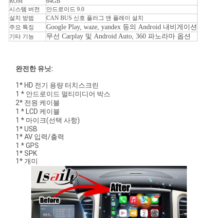
ROM
64GB
시스템 버전
안드로이드 9.0
설치 방법
CAN BUS 신호 플러그 앤 플레이 설치
Google Play, waze, yandex 등의 Android 내비게이션
주요 특징
무선 Carplay 및 Android Auto, 360 파노라마 옵션
기타 기능
완전한 유닛:
1* HD 전기 용량 터치스크린
1 * 안드로이드 멀티미디어 박스
2* 전원 케이블
1 * LCD 케이블
1 * 마이크(선택 사항)
1* USB
1* AV 입력/출력
1 * GPS
1* SPK
1* 개미