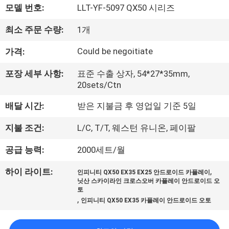
모델 번호:
LLT-YF-5097 QX50 시리즈
리
최소 주문 수량:
1개
에
Could be negoitiate
가격:
대
하
포장 세부 사항:
표준 수출 상자, 54*27*35mm,
20sets/Ctn
여
배달 시간:
받은 지불금 후 영업일 기준 5일
지불 조건:
L/C, T/T, 웨스턴 유니온, 페이팔
공
장
공급 능력:
2000세트/월
여
,
하이 라이트:
인피니티 QX50 EX35 EX25 안드로이드 카플레이
닛산 스카이라인 크로스오버 카플레이 안드로이드 오
행
토
,
인피니티 QX50 EX35 카플레이 안드로이드 오토