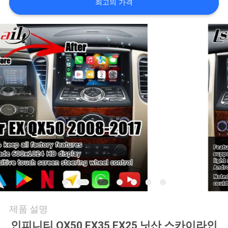
품
최고의 가격
질
관
리
연
락
주
세
요
제품 설명
뉴
인피니티 QX50 EX35 EX25 닛산 스카이라인