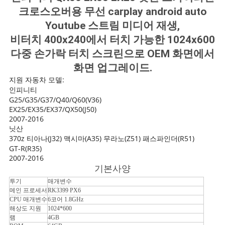
스
크로스오버용 무선 carplay android auto
Youtube 스트림 미디어 재생,
경
비터치 400x240에서 터치 가능한 1024x600
다중 손가락 터치 스크린으로 OEM 화면에서
우
화면 업그레이드.
지원 자동차 모델:
인피니티
사
G25/G35/G37/Q40/Q60(V36)
EX25/EX35/EX37/QX50(J50)
이
2007-2016
닛산
트
370z 티아나(J32) 맥시마(A35) 무라노(Z51) 패스파인더(R51)
GT-R(R35)
맵
2007-2016
기본사양
투기
매개변수
PRIVACY
메인 프로세서
RK3399 PX6
CPU 매개변수
6코어 1.8GHz
POLICY
해상도 지원
1024*600
램
4GB