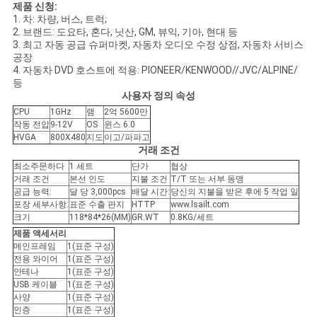
제품 신청:
1. 차: 차량, 버스, 트럭;
2. 브랜드: 도요타, 혼다, 닛산, GM, 뷰익, 기아, 현대 등
3. 최고 자동 공급 슈퍼마켓, 자동차 오디오 수정 상점, 자동차 서비스
공장
4. 자동차 DVD 호스트에 적용: PIONEER/KENWOOD//JVC/ALPINE/
등
사용자 정의 속성
CPU
1GHz
램
2억 5600만
작동 전압
9-12V
OS
윈스 6.0
HVGA
800X480
지도
이고/파파고
거래 조건
최소주문하다
1 세트
단가
협상
거래 조건
본선 인도
지불 조건
T/T 또는 서부 동맹
공급 능력:
달 당 3,000pcs
배달 시간:
당신의 지불을 받은 후에 5 작업 일
포장 세부사항:
표준 수출 판지
HTTP
www.lsailt.com
크기
118*84*26(MM)
GR.WT
0.8KG/세트
제품 액세서리
메인프레임
1(표준 구성)
전용 와이어
1(표준 구성)
안테나
1(표준 구성)
USB 케이블
1(표준 구성)
사양
1(표준 구성)
인증
1(표준 구성)