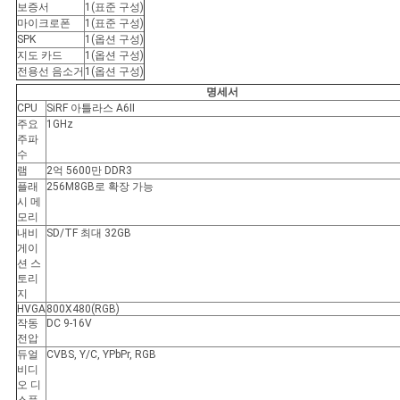
보증서
1(표준 구성)
마이크로폰
1(표준 구성)
SPK
1(옵션 구성)
지도 카드
1(옵션 구성)
전용선 음소거
1(옵션 구성)
명세서
CPU
SiRF 아틀라스 A6Ⅱ
주요
1GHz
주파
수
램
2억 5600만 DDR3
플래
256M8GB로 확장 가능
시 메
모리
내비
SD/TF 최대 32GB
게이
션 스
토리
지
HVGA
800X480(RGB)
작동
DC 9-16V
전압
듀얼
CVBS, Y/C, YPbPr, RGB
비디
오 디