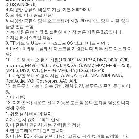
스
3. OS:WINCE6.0;
4. 다양한 종류의 해상도 지원, 기본 800*480;
5. 모바일 미러 링크 지원;
6. 다양한 종류의 탐색 소프트웨어 지원. 3D 라이브 탐색 지원. 탐색
경
음성 혼합 포함
기능, 지원은 여러 맵을 실행하며 가장 높은 지원은 32G입니다.
우
7. 지원 터치스크린 작동;
8. TF 카드 및 U 플래시 디스크로 OS 업그레이드 지원 ；
9. USB 2.0 외부 U 플래시 디스크를 지원합니다.외부 하드 디스크 지
원;
사
10. 다양한 비디오 형식 지원(1080P): AVI(H.264, DIVX, DIVX, XVID,
rm, rmvb, MKV(H.264, DIVX, DIVX, XVID), WMV, MOV, MP4(H.264) ,
이
MP EG, DIVX, XVID), MPEG, MPG, FLV(H.263, H.264);
11. 다양한 오디오 형식 지원: WAVE, AIFF, AU, MP3, MIDI, WMA,
RealAudio, VQF, OggVorbis, AAC, APE;
트
12. 블루투스 기능이 있는 장비, 전화 연결, 블루투스 뮤직 플레이어
및
맵
기타 기능;
13. 디자인 EQ 사운드 선택 기능은 고품질 음악 효과를 달성합니다.
경쟁 우위:
1. 쉬운 설치.비파괴 설치;
PRIVACY
2. 2차 설치 없이 무작위 설치,
3. 더 유용한 간단한 기능, 강력한 안정성,
POLICY
4. 맵 업그레이드가 편리합니다.
5. 디자인 EQ 사운드 선택 기능은 고품질 음악 효과를 달성합니다.