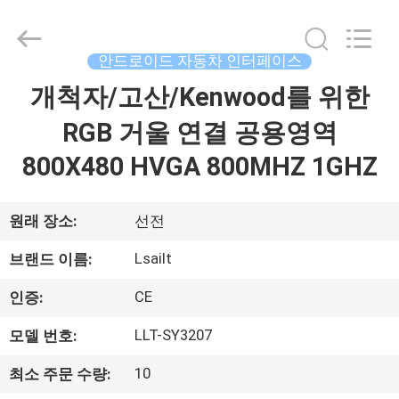
Copyright
©
2015
-
2026
안드로이드 자동차 인터페이스
Shenzhen
Xinsongxia
개척자/고산/Kenwood를 위한
집
Automobile
Electron
Co.,Ltd.
RGB 거울 연결 공용영역
All
Rights
Reserved.
제
800X480 HVGA 800MHZ 1GHZ
품
원래 장소:
선전
동
Lsailt
브랜드 이름:
영
CE
인증:
상
LLT-SY3207
모델 번호:
10
최소 주문 수량:
우