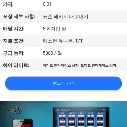
0.01
가격:
리
포장 세부 사항:
표준 패키지 내보내기
에
배달 시간:
5-8 작업 일
대
하
지불 조건:
웨스턴 유니온, T/T
여
공급 능력:
5000 / 월
,
하이 라이트:
비디오 인터페이스 상자
오디오 인터페이스 상자
공
장
최고의 가격
여
행