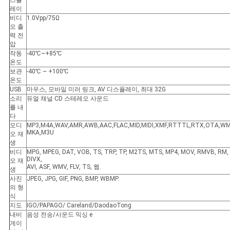
스플
레이
비디
1.0Vpp/75Ω
오 출
력 전
압
작동
-40℃~+85℃
온도
보관
-40℃ ~ +100℃
온도
USB
마우스, 모바일 미러 링크, AV 디스플레이, 최대 32G
소리
듀얼 채널 CD 스테레오 사운드
를 내
다
오디
MP3,M4A,WAV,AMR,AWB,AAC,FLAC,MID,MIDI,XMF,RTTTL,RTX,OTA,WM
MKA,M3U
오 재
생
비디
MPG, MPEG, DAT, VOB, TS, TRP, TP, M2TS, MTS, MP4, MOV, RMVB, RM,
DIVX,
오 재
AVI, ASF, WMV, FLV, TS, 웹.
생
사진
JPEG, JPG, GIF, PNG, BMP, WBMP.
의 형
식
지도
IGO/PAPAGO/ Careland/DaodaoTong
내비
음성 전송/사운드 믹싱 e
게이