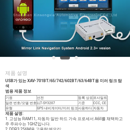
품
질
관
리
연
락
제품 설명
주
USB가 있는 XAV-701BT/65/742/602BT/63/64BT용 미러 링크 탐
색
세
범용 제품 정보
기원
선전
등록 상표
르사일트
요
일련 번호/모델 번호
LLT-SY3207
기준
CCC, CE
유형
GPS 내비게이터/미러 링크
사용하다
자동차
제품 설명:
1. 고성능 RAM11, 자동차 일반 하드 가속 프로세서 A6Ⅱ를 채택하고
뉴
주 주파수는 1GHZ입니다.
2. DDR3 256M용 고용량 메모리;