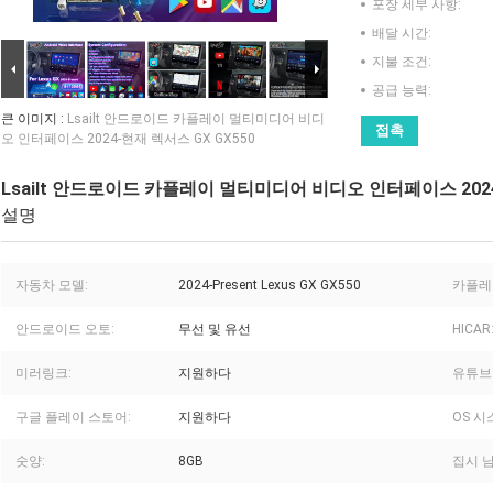
포장 세부 사항:
배달 시간:
지불 조건:
공급 능력:
큰 이미지 :
Lsailt 안드로이드 카플레이 멀티미디어 비디
접촉
오 인터페이스 2024-현재 렉서스 GX GX550
Lsailt 안드로이드 카플레이 멀티미디어 비디오 인터페이스 2024
설명
자동차 모델:
2024-Present Lexus GX GX550
카플레
안드로이드 오토:
무선 및 유선
HICAR
미러링크:
지원하다
유튜브
구글 플레이 스토어:
지원하다
OS 시
숫양:
8GB
집시 남