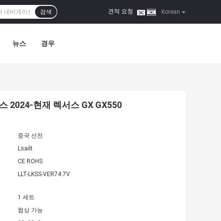
견적 요청
검색
|
Korean
뉴스
경우
2024-현재 렉서스 GX GX550
중국 선전
Lsailt
CE ROHS
LLT-LKSS-VER74.7V
1 세트
협상 가능