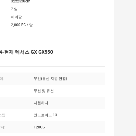
32x23x8cm
7 일
페이팔
2,000 PC / 달
-현재 렉서스 GX GX550
이:
무선(유선 지원 안됨)
:
무선 및 유선
:
지원하다
스템:
안드로이드 13
자:
128GB