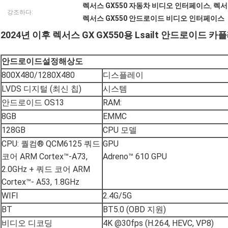
렉서스 GX550 자동차 비디오 인터페이스
렉서
,
강조하다:
렉서스 GX550 안드로이드 비디오 인터페이스
2024년 이후 렉서스 GX GX550용 Lsailt 안드로이
안드로이드
설정
해상도
800X480/1280X480
디스플레이
LVDS 디지털 (최신 칩)
시스템
안드로이드 OS13
RAM:
8GB
EMMC
128GB
CPU 모델
CPU: 퀄컴® QCM6125 쿼드
GPU
코어 ARM Cortex™-A73,
Adreno™ 610 GPU
2.0GHz + 쿼드 코어 ARM
Cortex™- A53, 1.8GHz
WIFI
2.4G/5G
BT
BT5.0 (OBD 지원)
비디오 디코딩
4K @30fps (H.264, HEVC, VP8)