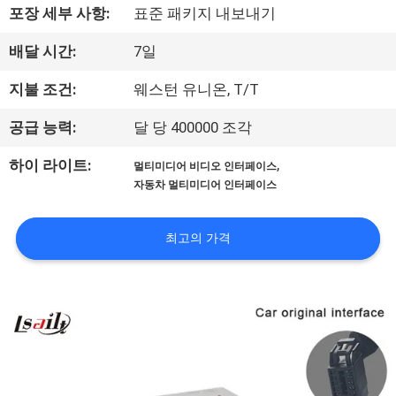
포장 세부 사항:
표준 패키지 내보내기
리
배달 시간:
7일
에
지불 조건:
웨스턴 유니온, T/T
대
하
공급 능력:
달 당 400000 조각
여
,
하이 라이트:
멀티미디어 비디오 인터페이스
자동차 멀티미디어 인터페이스
공
최고의 가격
장
여
행