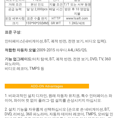
스
거래 조건
본선 인도
지불 조건
T/T 또는 서부 동맹
공급 능력:
달 당 2,000pcs
배달 시간:
받은 후 10 영업일
지불
포장 세부사항:
표준 수출 판지
HTTP
www.lsailt.com
경
크기
155*90*20(MM)
GR.WT
1.2KG/세트
우
표준 구성:
인터페이스(내비게이션, BT, 궤적 반전, 전면 보기, 비디오 입력);
사
적합한 자동차 모델:
2009-2015 아우디 A4L/A5/Q5;
기능 업그레이드:
터치 탐색, BT, 궤적 반전, 전면 보기, DVD, TV, 360
이
파노라마,
비디오 레코더, TMPS 등
트
맵
1. 비파괴적인 설치 디자인, 원래 자동차 유치권, 특수 인터페이스 와
PRIVACY
이어, 와이어 컷 없이 플러그-업 설치를 손상시키지 마십시오.
POLICY
2. 설치 기능을 자유롭게 선택하십시오 (손으로 쓴 네비게이션, BT,
DVD, 리버싱, 360 파노라마, 자동차 데이터 레코더, TMPS, 모바일 인