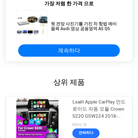
가장 저렴 한 가격 으로
뒷 전망 사진기를 가진 차 항법 예비
품목 Audi 영상 공용영역 A5 Q5
계속하다
상위 제품
Lsailt Apple CarPlay 안드
로이드 자동 모듈 Crown
S220 GSW224 2018-
2022 통합 휴대 전화 거
MOQ:10
울, 역 카메라
연락하다