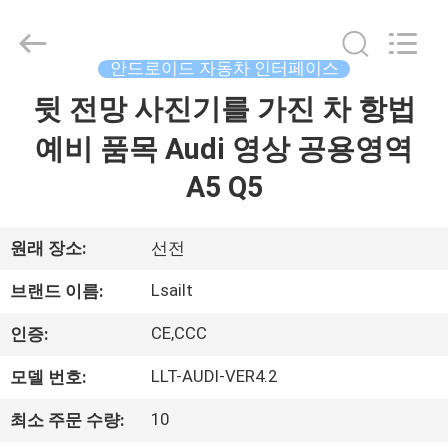
Copyright
©
2015
-
2026
안드로이드 자동차 인터페이스
Shenzhen
Xinsongxia
뒷 전망 사진기를 가진 차 항법
집
Automobile
Electron
Co.,Ltd.
예비 품목 Audi 영상 공용영역
All
Rights
Reserved.
제
A5 Q5
품
원래 장소:
선전
동
Lsailt
브랜드 이름:
영
CE,CCC
인증:
상
LLT-AUDI-VER4.2
모델 번호:
10
최소 주문 수량:
우