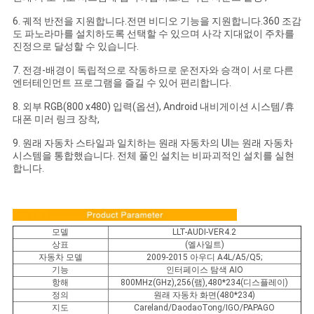
6. 궤적 반전을 지원합니다.전면 비디오 기능을 지원합니다.360 조감
도 파노라마를 설치하도록 선택할 수 있으며 사각 지대없이 주차를
진정으로 달성할 수 있습니다.
7. 전경-배경이 독립적으로 작동하므로 운전자와 승객이 서로 다른
엔터테인먼트 프로그램을 즐길 수 있어 편리합니다.
8. 외부 RGB(800 x480) 입력(옵션), Android 내비게이션 시스템/휴
대폰 미러 링크 장착,
9. 원래 자동차 스타일과 일치하는 원래 자동차의 UI는 원래 자동차
시스템을 통합했습니다. 전체 풀인 설치는 비파괴적인 설치를 실현
합니다.
모델
LLT-AUDI-VER4.2
상표
(엘사일트)
자동차 모델
2009-2015 아우디 A4L/A5/Q5;
기능
인터페이스 탐색 AIO
항해
800MHz(GHz),256(램),480*234(디스플레이)
정의
원래 자동차 화면(480*234)
지도
Careland/DaodaoTong/IGO/PAPAGO