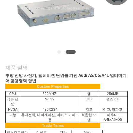
품
질
관
리
연
락
제품 설명
후방 전망 사진기, 텔레비젼 단위를 가진 Audi A5/Q5/A4L 멀티미디
주
어 공용영역 항법
세
CPU
800MHZI
램
256MB
작동 전
9-12V
OS
윈스 6.0
요
압
HVGA
480X234
지도
이고/파파고
기능
휴대전화, 내비게이션, 리버스 가이드
적합한 모
아우디-
A4L/A5/Q5
등
델
뉴
최소주문하다
1 세트
단가
협상